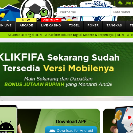
|
Download APK
Live 
NEW
PROMO
DN LIVE
ARCADE
LIVE CASINO
TOGEL
POKER
TANGKAS
T
Selamat Datang di KLIKFIFA Platform Hiburan Digital Modern & Terpercaya | KLIKFIFA Had
Download APP
Download for Android