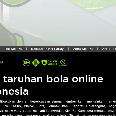
Link Klikfifa
|
Kalkulator Mix Parlay
|
Zona Klikfifa
|
Anti Blok
e taruhan bola online
onesia
 dibuktikan dengan kepercayaan semua member kami memainkan game
 Live Casino, Idnlive, Slots, Tembak ikan, E-sports, Bolatangkas, Tog
ithdraw yang cepat menjadi keunggulan Klikfifa. Kami juga mengantongi l
i website yang mempunyai kualitas terbaik. Nikmati permainan yang anda