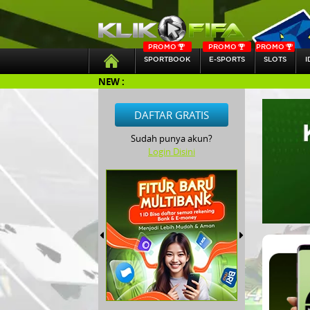
PROMO
PROMO
PROMO
SPORTBOOK
E-SPORTS
SLOTS
I
NEW :
DAFTAR GRATIS
Sudah punya akun?
Login Disini