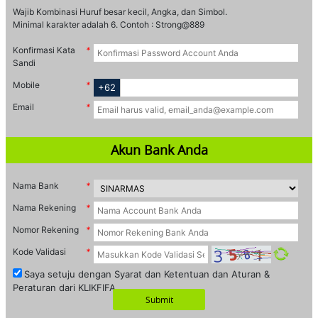
Wajib Kombinasi Huruf besar kecil, Angka, dan Simbol.
ROMO
Minimal karakter adalah 6. Contoh : Strong@889
Live Casino
Konfirmasi Kata
Sandi
Mobile
+62
Poker
Email
ROMO
Slots
Akun Bank Anda
IDN Live
Nama Bank
Nama Rekening
Nomor Rekening
Togel
Kode Validasi
ROMO
Saya setuju dengan Syarat dan Ketentuan dan Aturan &
Elottery
Peraturan dari KLIKFIFA.
Submit