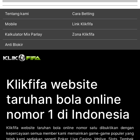
Tangkas
Tentang kami
Cara Betting
ROMO
Mobile
Link Klikfifa
Tembak Ikan
Kalkulator Mix Parlay
Zona Klikfifa
Anti Blokir
ARCADE
Promosi
Klikfifa website
Referral
taruhan bola online
VIP
Member
nomor 1 di Indonesia
Lainnya
VERSI DESKTOP
Klikfifa
website taruhan bola online nomor satu dibuktikan dengan
kepercayaan semua member kami memainkan game-game populer yang
telah kami sediakan seperti Poker, Live Casino, Idnlive, Slots, Tembak