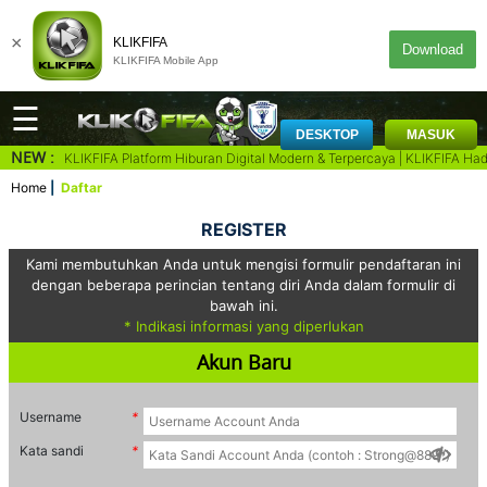
×
KLIKFIFA
Download
KLIKFIFA Mobile App
☰
DESKTOP
MASUK
NEW :
Datang di KLIKFIFA Platform Hiburan Digital Modern & Terpercaya | KLIKFIFA
DAFTAR
MASUK
Home
Daftar
REGISTER
Beranda
Kami membutuhkan Anda untuk mengisi formulir pendaftaran ini
dengan beberapa perincian tentang diri Anda dalam formulir di
Deposit
bawah ini.
* Indikasi informasi yang diperlukan
Games
Akun Baru
ROMO
Sportbook
Username
ROMO
Kata sandi
E-Sport